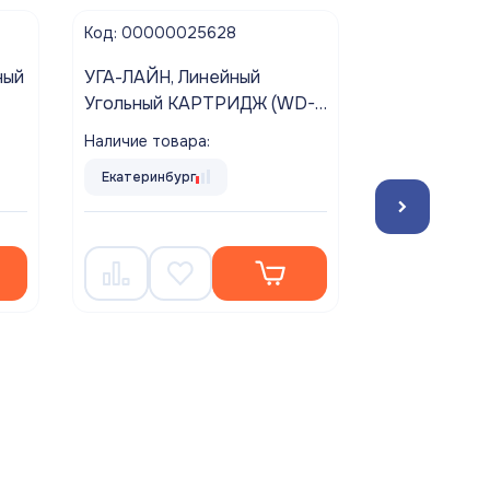
Код: 00000025628
Код: 000000
ный
УГА-ЛАЙН, Линейный
Насос погр
Угольный КАРТРИДЖ (WD-
дренажный 
-Q)
2586C-Q-RU-6) пост-
Наличие товара:
Наличие това
Т.
фильтр АКВАБРАЙТ для
Екатеринбург
Екатеринбур
сорбционной очистки воды,
5 042.6