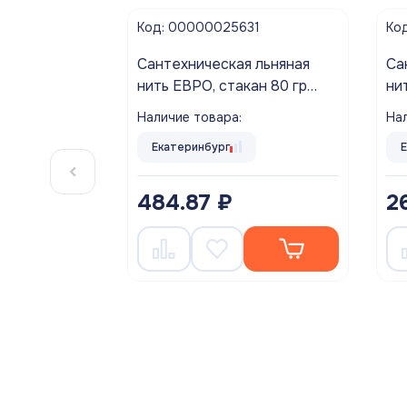
Код: 00000025631
Ко
Cантехническая льняная
Cа
нить ЕВРО, стакан 80 гр
ни
Aquaflax nano
Aq
Наличие товара:
Нал
Екатеринбург
484.87 ₽
2