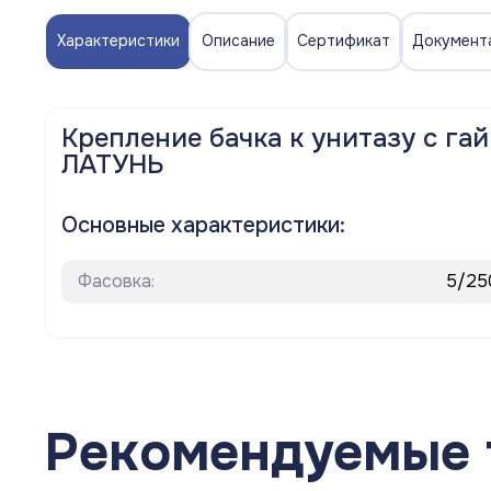
Полотенцесушители
Характеристики
Описание
Сертификат
Документ
Мойки
Система отопления
Крепление бачка к унитазу с гай
ЛАТУНЬ
Теплоизоляция
Товары для Ванной комнаты и туалета
Основные характеристики:
Мебель для кухни
Фасовка:
5/25
Вентиляционное оборудование
Хозтовары
Рекомендуемые 