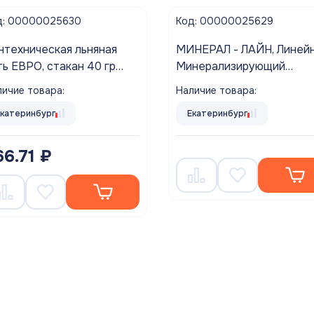
д: 00000025630
Код: 00000025629
нтехническая льняная
МИНЕРАЛ - ЛАЙН, Линей
ть ЕВРО, стакан 40 гр
Минерализирующий
uaflax nano
КАРТРИДЖ (WD-2586CY
ичие товара:
Наличие товара:
пост-фильтр АКВАБРАЙ
Екатеринбург
Екатеринбург
66.71 ₽