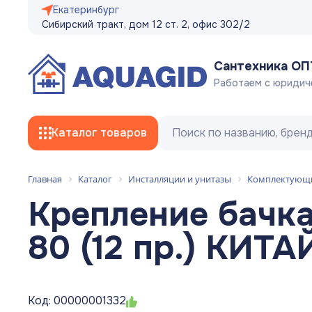
Екатеринбург
Сибирский тракт, дом 12 ст. 2, офис 302/2
Сантехника О
Работаем с юридич
Каталог товаров
Главная
Каталог
Инсталляции и унитазы
Комплектующи
Смесители
Крепление бачка
Трубы
80 (12 пр.) КИТ
Фитинги
Гибкая подводка, сливные/заливные
Код: 00000001332
шланги