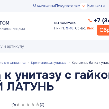
О компании
Контакты
Покупателям
+7 (3
ПТОМ
Мы работаем:
Пн-Пт:
9-18
,
Сб-Вс:
Вых
ескими лицами
Обр
е для санфаянса
Крепления для унитаза
Крепление бачка к унита
 к унитазу с гайк
АЙ ЛАТУНЬ
(0)
(0)