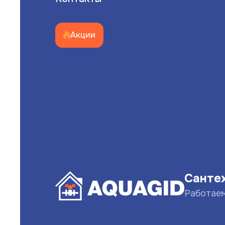
Акции
Санте
Работае