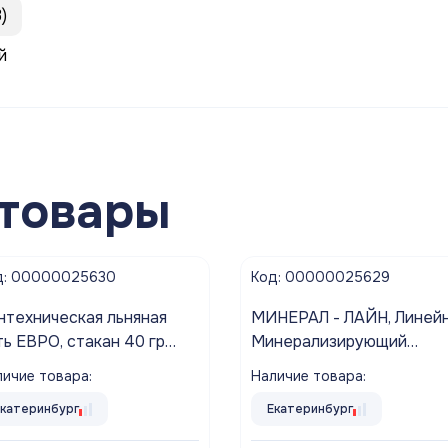
)
й
товары
д: 00000025630
Код: 00000025629
нтехническая льняная
МИНЕРАЛ - ЛАЙН, Линей
ть ЕВРО, стакан 40 гр
Минерализирующий
uaflax nano
КАРТРИДЖ (WD-2586CY
ичие товара:
Наличие товара:
пост-фильтр АКВАБРАЙ
Екатеринбург
Екатеринбург