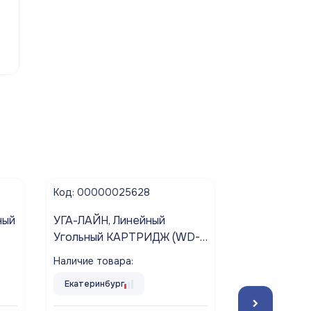
Код: 00000025628
Код: 000000
ный
УГА-ЛАЙН, Линейный
Насос погр
Угольный КАРТРИДЖ (WD-
дренажный 
-Q)
2586C-Q-RU-6) пост-
Наличие товара:
Наличие това
Т.
фильтр АКВАБРАЙТ для
Екатеринбург
Екатеринбур
сорбционной очистки воды,