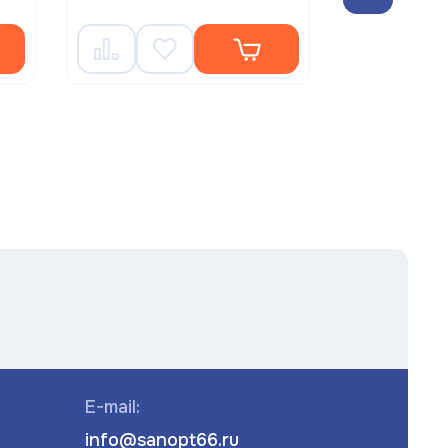
5 042.6
E-mail:
info@sanopt66.ru