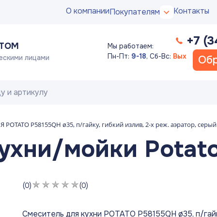
О компании
Контакты
Покупателям
+7 (3
ПТОМ
Мы работаем:
Пн-Пт:
9-18
,
Сб-Вс:
Вых
ескими лицами
Обр
 POTATO P58155QH ø35, п/гайку, гибкий излив, 2-х реж. аэратор, серый
кухни/мойки Potat
(0)
(0)
Смеситель для кухни POTATO P58155QH ø35, п/гай