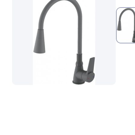
Шланги садовые
Запорная арматура
Насосное Оборудование
Канализационное оборудование
Водосмывная арматура
Водоподготовка
Контрольно-измерительные приборы
Котлы
Водонагреватели
Инсталляции и унитазы