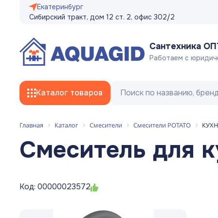
Екатеринбург
Сибирский тракт, дом 12 ст. 2, офис 302/2
Сантехника О
Работаем с юридич
Каталог товаров
Главная
Каталог
Смесители
Смесители POTATO
КУХНЯ
Смесители
Смеситель для 
Трубы
Фитинги
Код: 00000023572
Гибкая подводка, сливные/заливные
шланги