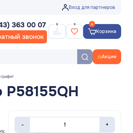
Вход для партнеров
43) 363 00 07
0
0
0
Корзина
атный звонок
Акции
 графит
o P58155QH
-
+
ку,