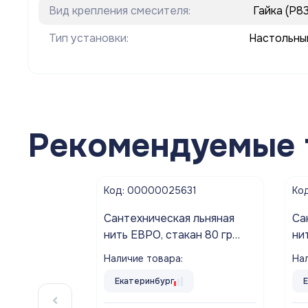
Вид крепления смесителя:
Гайка (P83
Тип установки:
Настольны
Рекомендуемые 
Код: 00000025631
Ко
Cантехническая льняная
Cа
нить ЕВРО, стакан 80 гр
ни
Aquaflax nano
Aq
Наличие товара:
Нал
Екатеринбург