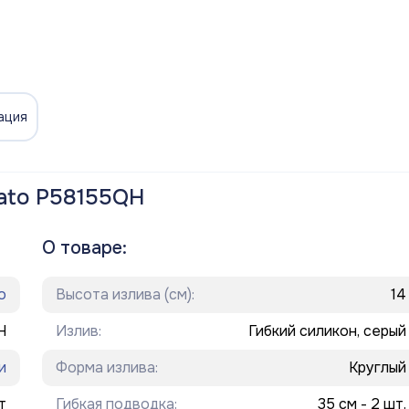
ация
ato P58155QH
О товаре:
o
Высота излива (см):
14
H
Излив:
Гибкий силикон, серый
и
Форма излива:
Круглый
т
Гибкая подводка:
35 см - 2 шт.