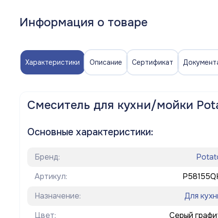
Полотенцесушители
Информация о товаре
Мойки
Система отопления
Характеристики
Описание
Сертификат
Документ
Теплоизоляция
Товары для Ванной комнаты и туалета
Смеситель для кухни/мойки Pot
Мебель для кухни
Основные характеристики:
Вентиляционное оборудование
Бренд:
Potat
Хозтовары
Артикул:
P58155Q
Назначение:
Для кухн
Цвет:
Серый графи