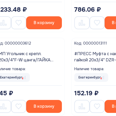
 233.48 ₽
786.06 ₽
В корзину
В
од: 00000003612
Код: 00000013111
МП Угольник с крепл.
#ПРЕСС Муфта с на
20х3/4"F-W цанга/ГАЙКА
гайкой 20х3/4" DZR
Tm.354.N.002005 VALTEC ###
"Comap"
личие товара:
Наличие товара:
аспродажа!!!
Екатеринбург
Екатеринбург
45 ₽
152.19 ₽
В корзину
В