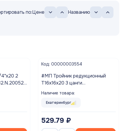
ртировать по:
Цене
Названию
Код: 00000003554
4"х20 2
#МП Тройник редукционный
32.N.200520
T16х16х20 3 цанги
ажа!!!
VTm.331.N.201616 VALTEC ###
Наличие товара:
Распродажа!!!
Екатеринбург
529.79 ₽