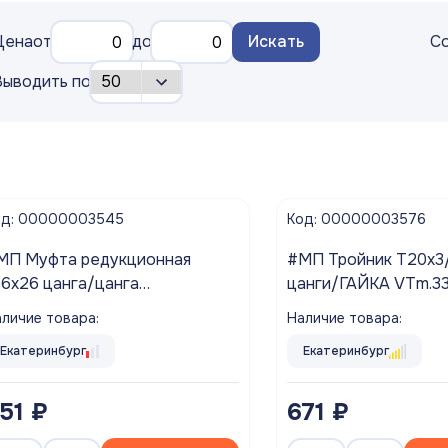
Цена
от
до
Искать
Со
Выводить по
од: 00000003545
Код: 00000003576
МП Муфта редукционная
#МП Тройник T20х3/
16х26 цанга/цанга
цанги/ГАЙКА VTm.3
Tm.303.N.002616 VALTEC
VALTEC ### Распрод
личие товара:
Наличие товара:
Екатеринбург
Екатеринбург
51 ₽
671 ₽