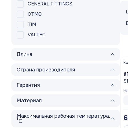
GENERAL FITTINGS
Шланги садовые
OTMO
Запорная арматура
TIM
VALTEC
Насосное Оборудование
Канализационное оборудование
Длина
Водосмывная арматура
К
Страна производителя
Водоподготовка
#
S
Гарантия
Контрольно-измерительные приборы
V
На
Котлы
Материал
Водонагреватели
Максимальная рабочая температура,
6
°С
Инсталляции и унитазы