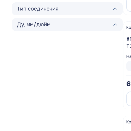
Полотенцесушители
Тип соединения
Мойки
Ду, мм/дюйм
К
Система отопления
#
Теплоизоляция
T
V
На
Товары для Ванной комнаты и туалета
Р
Мебель для кухни
6
Вентиляционное оборудование
Хозтовары
К