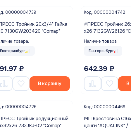
од: 00000004739
Код: 00000004742
ПРЕСС Тройник 20х3/4" Гайка
#ПРЕСС Тройник 26
20 7130GW203420 "Comap"
х26 7132GW26126 "
личие товара:
Наличие товара:
Екатеринбург
Екатеринбург
91.97 ₽
642.39 ₽
В корзину
В
од: 00000004726
Код: 00000004469
ПРЕСС Тройник редукционный
МП Крестовина С16х
6х32х26 733JKJ-02 "Comap"
цанги "AQUALINK" /