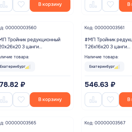
В корзину
В
од: 00000003560
Код: 00000003561
МП Тройник редукционный
#МП Тройник редук
20х26х20 3 цанги
T26х16х20 3 цанги
Tm.331.N.202620 VALTEC ###
VTm.331.N.261620 V
личие товара:
Наличие товара:
аспродажа!!!
Распродажа!!!
Екатеринбург
Екатеринбург
78.82 ₽
546.63 ₽
В корзину
В
од: 00000003565
Код: 00000003567