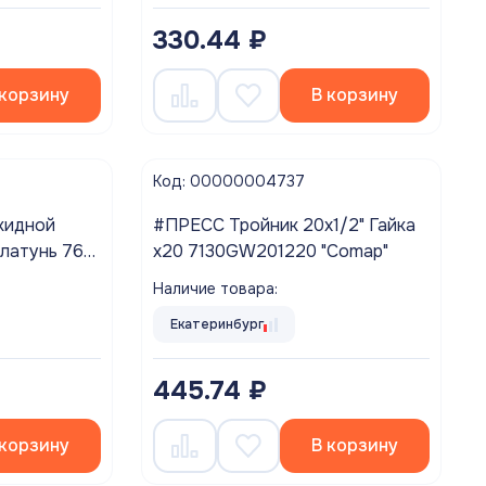
330.44 ₽
 корзину
В корзину
Код: 00000004737
кидной
#ПРЕСС Тройник 20х1/2" Гайка
-латунь 762
х20 7130GW201220 "Comap"
Наличие товара:
Екатеринбург
445.74 ₽
 корзину
В корзину