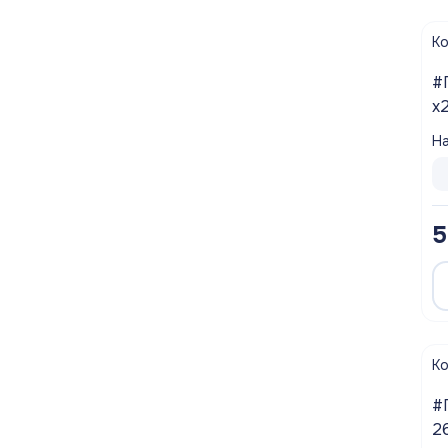
К
#
х
На
5
К
#
2