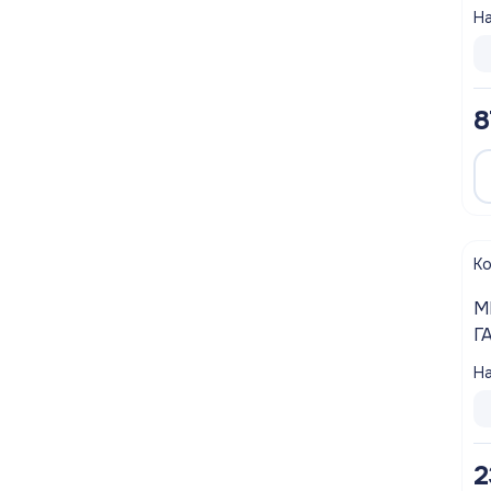
На
8
К
М
Г
V
На
2