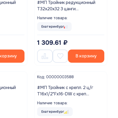
ционный
#МП Тройник редукционный
T32х20х32 3 цанги
VALTEC ###
VTm.331.N.322032 VALTEC ###
Наличие товара:
Распродажа!!!
Екатеринбург
1 309.61 ₽
 корзину
В корзину
Код: 00000003588
ционный
#МП Тройник с крепл. 2 ц/г
Т16х1/2"Fх16-DW с креп
ALTEC ###
VTm.334.N.160416 VALTEC ###
Наличие товара:
Распродажа!!!
Екатеринбург