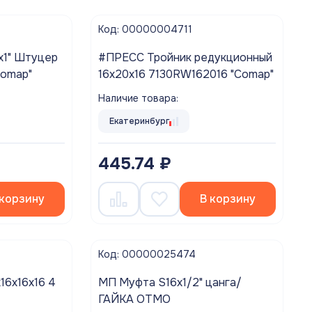
Код: 00000004711
х1" Штуцер
#ПРЕСС Тройник редукционный
Comap"
16х20х16 7130RW162016 "Comap"
Наличие товара:
Екатеринбург
445.74 ₽
 корзину
В корзину
Код: 00000025474
16х16х16 4
МП Муфта S16х1/2" цанга/
ГАЙКА OTMO