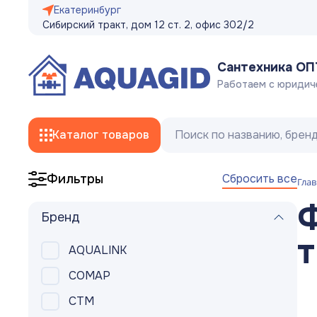
Екатеринбург
Сибирский тракт, дом 12 ст. 2, офис 302/2
Сантехника О
Работаем с юридич
Каталог товаров
Сбросить все
Фильтры
Глав
Смесители
Ф
Бренд
Трубы
т
AQUALINK
Фитинги
COMAP
Гибкая подводка, сливные/заливные
CTM
шланги