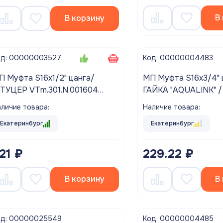
В
В корзину
Код: 00000004483
од: 00000003527
МП Муфта S16х3/4" 
П Муфта S16х1/2" цанга/
ГАЙКА "AQUALINK" /
ТУЦЕР VTm.301.N.001604
ALTEC
Наличие товара:
личие товара:
Екатеринбург
Екатеринбург
229.22 ₽
21 ₽
В
В корзину
од: 00000025549
Код: 00000004485