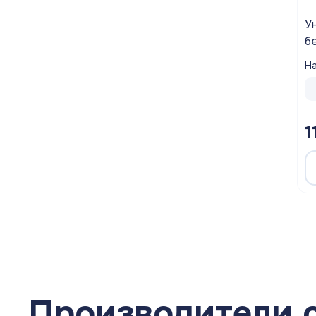
У
б
с
На
Б
1
Производители 