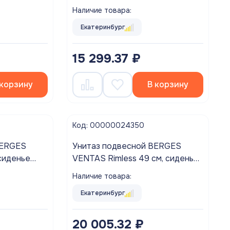
пластик микролифт
Наличие товара:
Екатеринбург
15 299.37 ₽
 корзину
В корзину
Код: 00000024350
BERGES
Унитаз подвесной BERGES
сиденье
VENTAS Rimless 49 см, сиденье
m SO,
дюропласт Ventas Slim SO,
Наличие товара:
ьем
микролифт, быстросъём
Екатеринбург
20 005.32 ₽