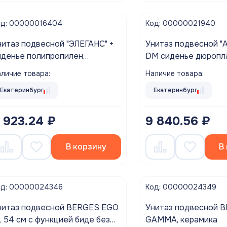
од: 00000016404
Код: 00000021940
таз подвесной "ЭЛЕГАНС" +
Унитаз подвесной "A
иденье полипропилен
DM сиденье дюропласт .
икролифт ROSA г. Киров
микро
личие товара:
Наличие товара:
Екатеринбург
Екатеринбург
 923.24 ₽
9 840.56 ₽
В корзину
В
од: 00000024346
Код: 00000024349
нитаз подвесной BERGES EGO
Унитаз подвесной 
L 54 см с функцией биде без
GAMMA, керамика