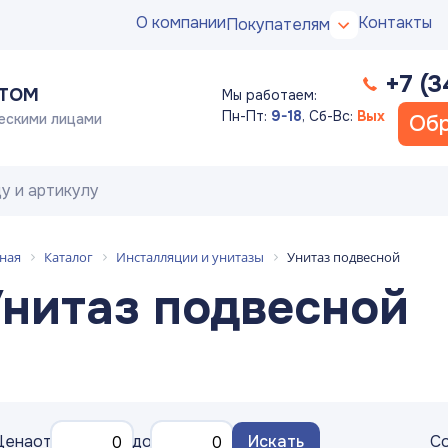
О компании
Контакты
Покупателям
+7 (3
ПТОМ
Мы работаем:
Пн-Пт:
9-18
,
Сб-Вс:
Вых
ескими лицами
Обр
ная
Каталог
Инсталляции и унитазы
Унитаз подвесной
нитаз подвесной
Цена
от
до
Искать
Со