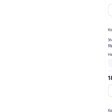
К
У
R
д
На
б
1
К