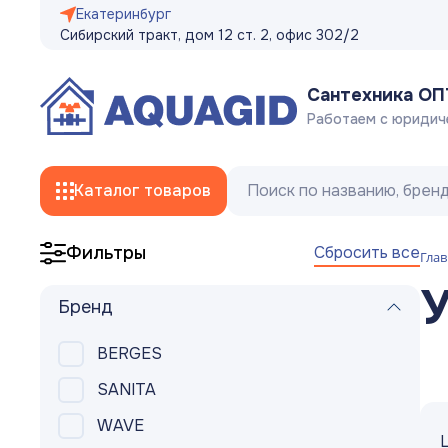
Екатеринбург
Сибирский тракт, дом 12 ст. 2, офис 302/2
Сантехника О
Работаем с юридич
Каталог товаров
Сбросить все
Фильтры
Глав
Смесители
У
Бренд
Трубы
BERGES
Фитинги
SANITA
Гибкая подводка, сливные/заливные
WAVE
шланги