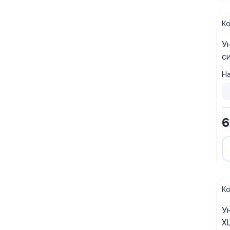
Полотенцесушители
К
Мойки
Уни
с
Система отопления
м
На
Теплоизоляция
Товары для Ванной комнаты и туалета
6
Мебель для кухни
Вентиляционное оборудование
Хозтовары
К
У
X