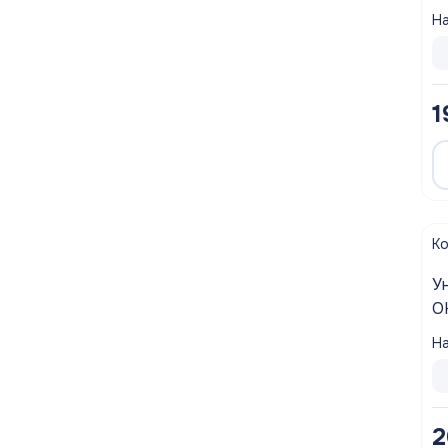
с
На
1
К
У
O
д
На
б
2