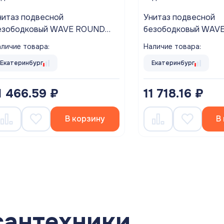
нитаз подвесной
Унитаз подвесной
езободковый WAVE ROUND
безободковый WAV
иденье дюропласт, микролифт
сиденье дюропласт,
личие товара:
Наличие товара:
ЕЛЫЙ глянец
БЕЛЫЙ глянец
Екатеринбург
Екатеринбург
1 466.59 ₽
11 718.16 ₽
В корзину
В
сантехники