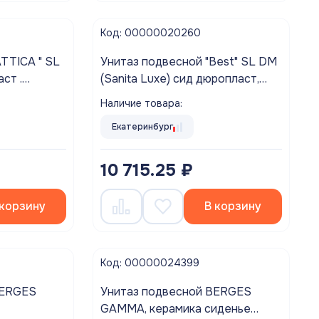
Код: 00000020260
TTICA " SL
Унитаз подвесной "Best" SL DM
(Sanita Luxe) сид дюропласт,
лифт , clip up (Sanita Luxe)
микро лифт , clip-up
Наличие товара:
Екатеринбург
10 715.25 ₽
 корзину
В корзину
Код: 00000024399
BERGES
Унитаз подвесной BERGES
GAMMA, керамика сиденье