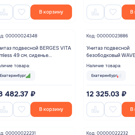
В корзину
В
од: 00000024348
Код: 00000023886
нитаз подвесной BERGES VITA
Унитаз подвесной
imless 49 см, сиденье
безободковый WAVE TOR
юропласт, микролифт,
Tornado сиденье дюропласт,
личие товара:
Наличие товара:
ыстросьем
микролифт БЕЛЫЙ г
Екатеринбург
Екатеринбург
8 482.37 ₽
12 325.03 ₽
В корзину
В
од: 00000022231
Код: 00000022232