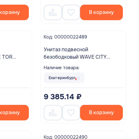
 корзину
В корзину
Код: 00000022489
Унитаз подвесной
безободковый WAVE CITY
сиденье дюропласт, микролифт
Наличие товара:
лянец
БЕЛЫЙ глянец
Екатеринбург
9 385.14 ₽
 корзину
В корзину
Код: 00000022490