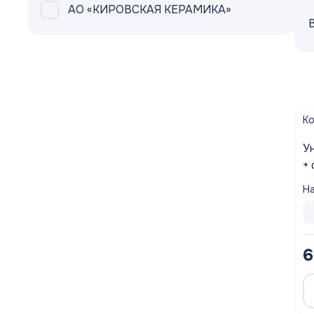
АО «КИРОВСКАЯ КЕРАМИКА»
Шланги садовые
Запорная арматура
Насосное Оборудование
Канализационное оборудование
К
Водосмывная арматура
Уни
+
Водоподготовка
м
На
Контрольно-измерительные приборы
Котлы
6
Водонагреватели
Инсталляции и унитазы