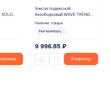
Унитаз подвесной
E SOLO
безободковый WAVE TREND
 микролифт
сиденье дюропласт, микролифт
Наличие товара:
БЕЛЫЙ глянец
Екатеринбург
9 996.85 ₽
 корзину
В корзину