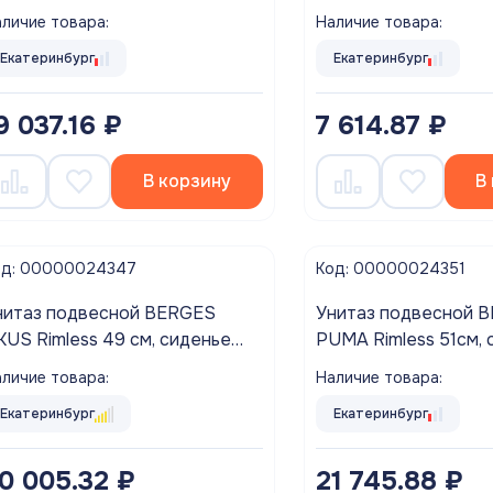
месителя, керамика
личие товара:
Наличие товара:
Екатеринбург
Екатеринбург
9 037.16 ₽
7 614.87 ₽
В корзину
В
од: 00000024347
Код: 00000024351
нитаз подвесной BERGES
Унитаз подвесной 
KUS Rimless 49 см, сиденье
PUMA Rimless 51см, 
юропласт, микролифт,
дюропласт Toma Sli
личие товара:
Наличие товара:
ыстросьем
микролифт, быстрос
Екатеринбург
Екатеринбург
0 005.32 ₽
21 745.88 ₽