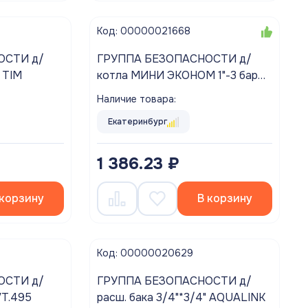
Код: 00000021668
ТИ д/
ГРУППА БЕЗОПАСНОСТИ д/
 TIM
котла МИНИ ЭКОНОМ 1"-3 бар
ZEGOR QS-5802E (возд-к и
Наличие товара:
маном. 6 бар, раб. давл. 10 бар)
Екатеринбург
1 386.23 ₽
 корзину
В корзину
Код: 00000020629
ТИ д/
ГРУППА БЕЗОПАСНОСТИ д/
TEC VT.495
расш. бака 3/4"*3/4" AQUALINK