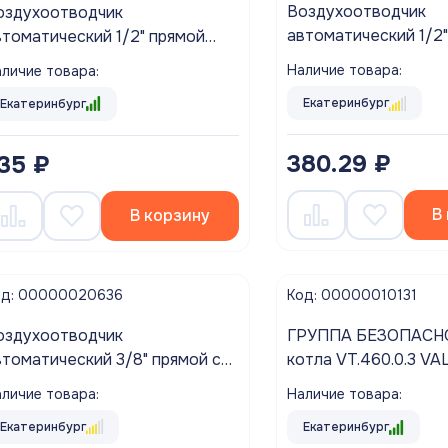
Воздухоотводчик
оздухоотводчик
автоматический 1/2"
втоматический 1/2" прямой
отсек. клапаном (никел
ALTEC VT.502.NH.04
Наличие товара:
личие товара:
3441 ZEGOR
Екатеринбург
Екатеринбург
380.29 ₽
35 ₽
В
В корзину
од: 00000020636
Код: 00000010131
оздухоотводчик
ГРУППА БЕЗОПАСНОС
втоматический 3/8" прямой с
котла VT.460.0.3 
тсек. клапаном (никель)
личие товара:
Наличие товара:
QUALINK
Екатеринбург
Екатеринбург