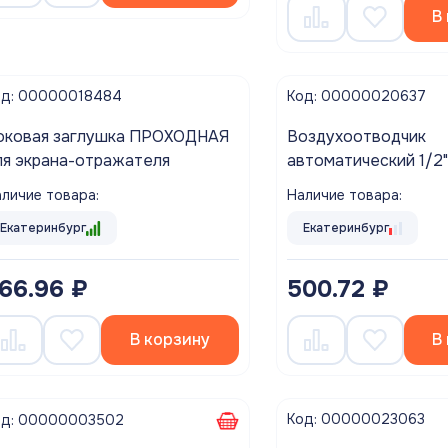
В
од: 00000018484
Код: 00000020637
оковая заглушка ПРОХОДНАЯ
Воздухоотводчик
ля экрана-отражателя
автоматический 1/2
AQUALINK
личие товара:
Наличие товара:
Екатеринбург
Екатеринбург
66.96 ₽
500.72 ₽
В корзину
В
Код: 00000023063
од: 00000003502