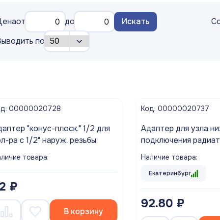
Цена
от
до
Искать
Со
Выводить по
од: 00000020728
Код: 00000020737
аптер "конус-плоск." 1/2 для
Адаптер для узла н
л-ра с 1/2" наруж. резьбы
подключения радиа
1/2"*3/4" TIM
личие товара:
Наличие товара:
Екатеринбург
2 ₽
92.80 ₽
В корзину