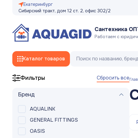
Екатеринбург
Сибирский тракт, дом 12 ст. 2, офис 302/2
Сантехника О
Работаем с юридич
Каталог товаров
Сбросить все
Фильтры
Глав
Смесители
С
Бренд
Трубы
AQUALINK
Фитинги
GENERAL FITTINGS
Гибкая подводка, сливные/заливные
OASIS
шланги