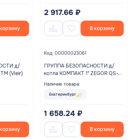
2 917.66 ₽
В корзину
 корзину
Код: 00000023061
ТИ д/
ГРУППА БЕЗОПАСНОСТИ д/
р СТМ (Vieir)
котла КОМПАКТ 1" ZEGOR QS-
5802 (возд-к и маном. 6 бар,
Наличие товара:
предохр. клапан 3 бар)
Екатеринбург
1 658.24 ₽
 корзину
В корзину