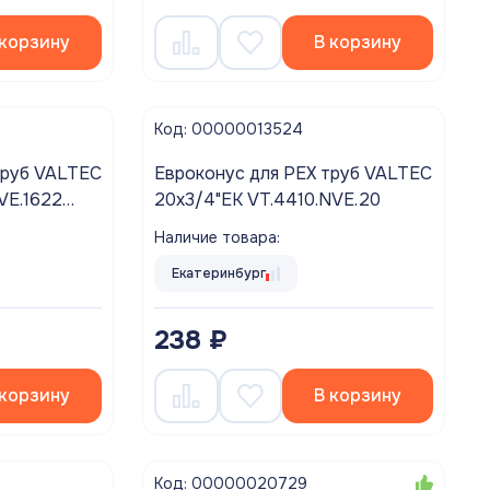
 корзину
В корзину
Код: 00000013524
труб VALTEC
Евроконус для PEX труб VALTEC
VE.1622
20х3/4"ЕК VT.4410.NVE.20
)
Наличие товара:
Екатеринбург
238 ₽
 корзину
В корзину
Код: 00000020729