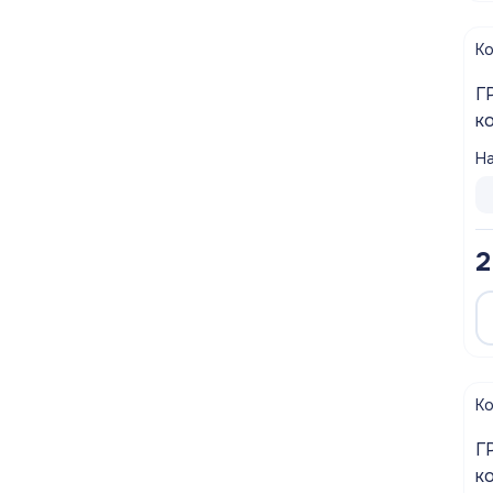
К
Г
к
На
2
К
Г
ко