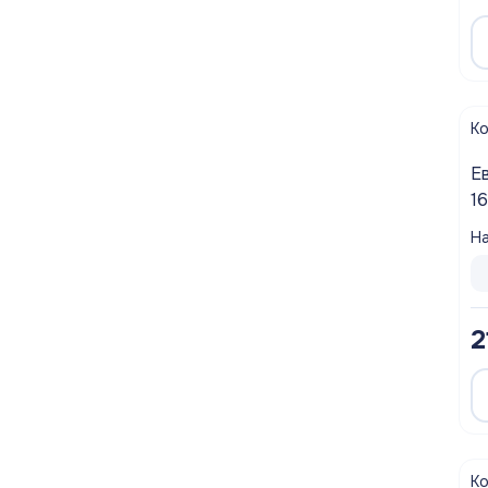
К
Е
1
На
2
К