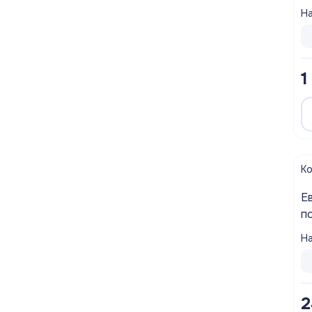
(
На
1
К
Ев
На
2