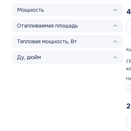
Мощность
4
Отапливаемая площадь
Тепловая мощность, Вт
К
Ду, дюйм
Г
котла 1
К
На
2