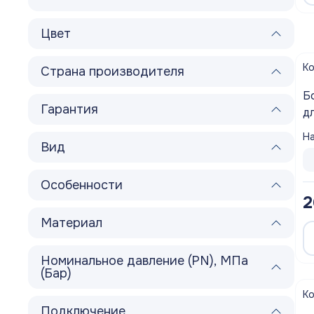
Полотенцесушители
Цвет
Мойки
К
Страна производителя
Система отопления
Б
Гарантия
Теплоизоляция
д
На
Товары для Ванной комнаты и туалета
Вид
Мебель для кухни
Особенности
2
Вентиляционное оборудование
Материал
Хозтовары
Номинальное давление (PN), МПа
(Бар)
К
Подключение