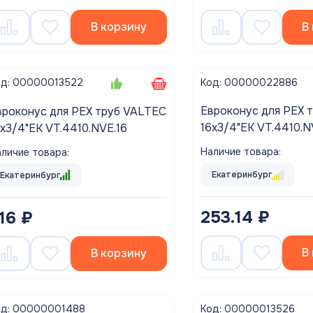
В корзину
В
Код: 00000022886
од: 00000013522
Евроконус для PEX 
вроконус для PEX труб VALTEC
16х3/4"ЕК VT.4410.N
6х3/4"ЕК VT.4410.NVE.16
(толщина стенки 2.2
Наличие товара:
личие товара:
Екатеринбург
Екатеринбург
253.14 ₽
16 ₽
В
В корзину
од: 00000001488
Код: 00000013526