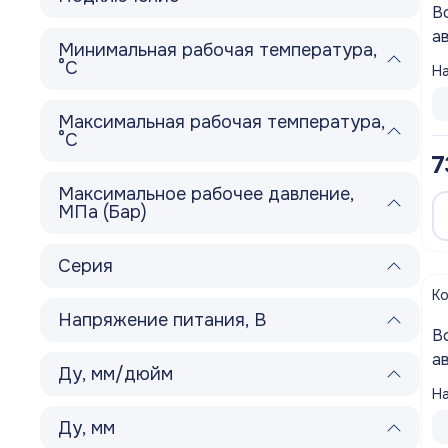
В
а
Минимальная рабочая температура,
V
°С
На
Максимальная рабочая температура,
°С
7
Максимальное рабочее давление,
МПа (Бар)
Серия
К
Напряжение питания, В
В
а
Ду, мм/дюйм
о
На
A
Ду, мм