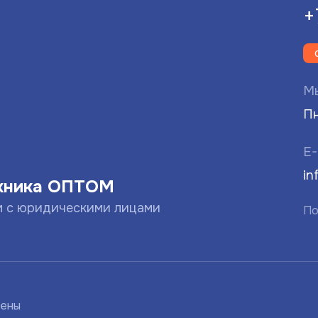
+
Мы
Пн
E-
in
хника ОПТОМ
м с юридическими лицами
По
щены