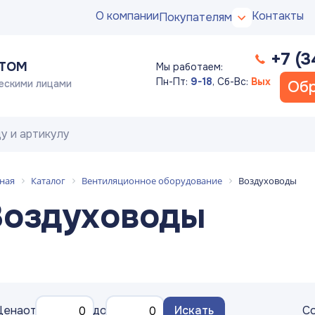
О компании
Контакты
Покупателям
+7 (3
ПТОМ
Мы работаем:
Пн-Пт:
9-18
,
Сб-Вс:
Вых
ескими лицами
Обр
ная
Каталог
Вентиляционное оборудование
Воздуховоды
Воздуховоды
Цена
от
до
Искать
Со