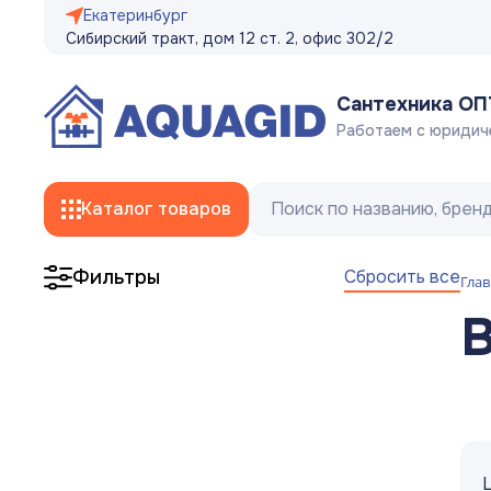
Екатеринбург
Сибирский тракт, дом 12 ст. 2, офис 302/2
Сантехника О
Работаем с юридич
Каталог товаров
Сбросить все
Фильтры
Глав
Смесители
Трубы
Фитинги
Гибкая подводка, сливные/заливные
шланги