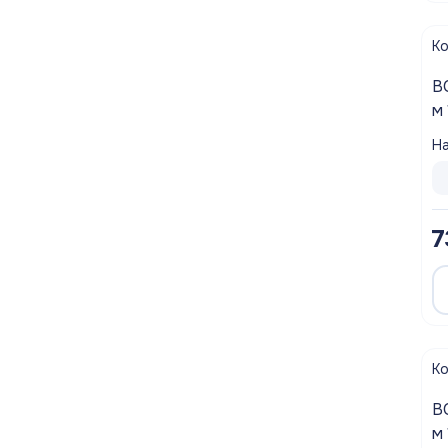
Полотенцесушители
К
Мойки
ВОЗ
Система отопления
На
Теплоизоляция
Товары для Ванной комнаты и туалета
7
Мебель для кухни
Вентиляционное оборудование
Хозтовары
К
ВОЗ