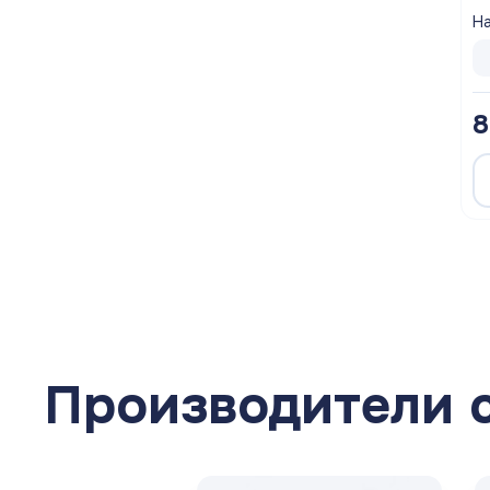
На
8
Производители 