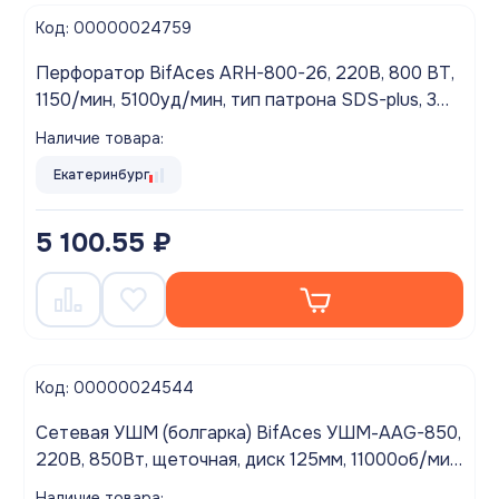
Код: 00000024759
Перфоратор BifAces ARH-800-26, 220В, 800 ВТ,
1150/мин, 5100уд/мин, тип патрона SDS-plus, 3
реж. работы, огр. бурения, доп. рукоятка, кабель
Наличие товара:
2 м.
Екатеринбург
5 100.55 ₽
Код: 00000024544
Сетевая УШМ (болгарка) BifAces УШМ-AAG-850,
220В, 850Вт, щеточная, диск 125мм, 11000об/мин,
кабель 2,0 м.
Наличие товара: