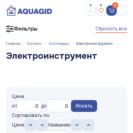
0
0
0
Сбросить все
Фильтры
Главная
Каталог
Хозтовары
Электроинструмент
Электроинструмент
Цена
от
до
Искать
Сортировать по:
Цене
Названию