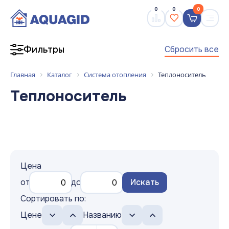
0
0
0
Сбросить все
Фильтры
Главная
Каталог
Система отопления
Теплоноситель
Теплоноситель
Цена
от
до
Искать
Сортировать по:
Цене
Названию