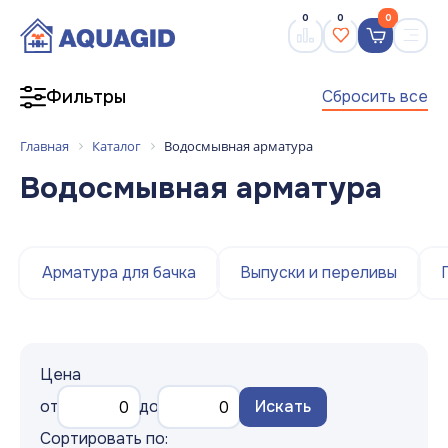
0
0
0
Сбросить все
Фильтры
Главная
Каталог
Водосмывная арматура
Водосмывная арматура
Арматура для бачка
Выпуски и переливы
Цена
от
до
Искать
Сортировать по: